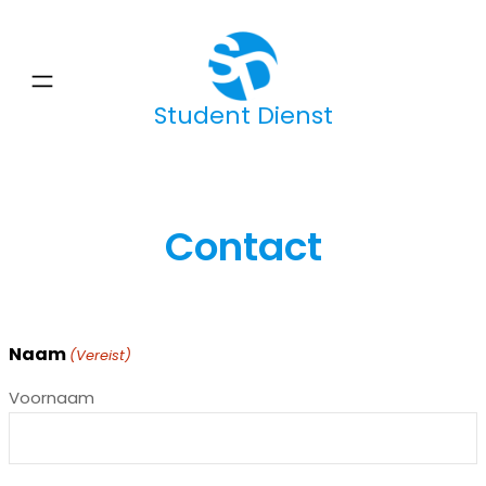
Ga
naar
de
Student Dienst
inhoud
Contact
Naam
(Vereist)
Voornaam