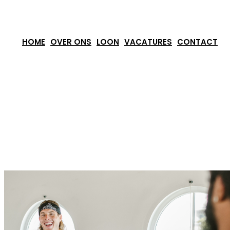
Ga
naar
HOME
OVER ONS
LOON
VACATURES
CONTACT
de
inhoud