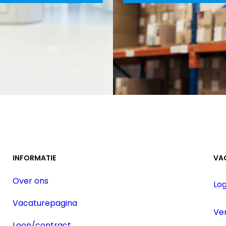
INFORMATIE
VA
Over ons
Lo
Vacaturepagina
Ver
Loon/contract