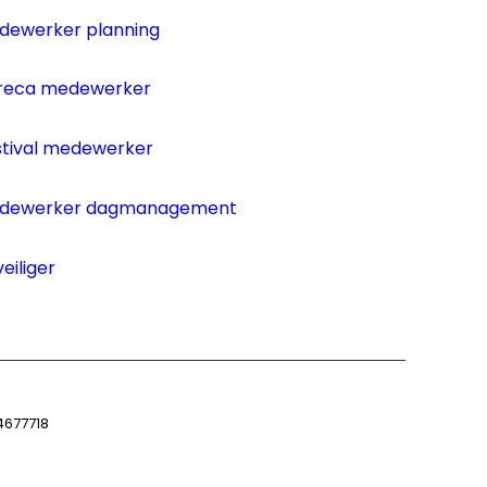
dewerker planning
reca medewerker
stival medewerker
dewerker dagmanagement
eiliger
677718